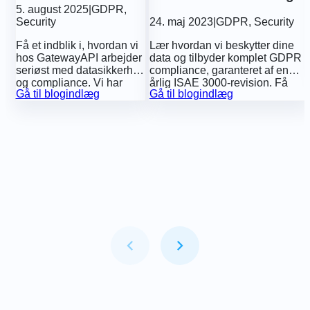
vores GDPR compliance
5. august 2025
|
GDPR
,
Security
24. maj 2023
|
GDPR
,
Security
og årlige ISAE 3000-
revision
Få et indblik i, hvordan vi
Lær hvordan vi beskytter dine
hos GatewayAPI arbejder
data og tilbyder komplet GDPR
seriøst med datasikkerhed
compliance, garanteret af en
og compliance. Vi har
årlig ISAE 3000-revision. Få
Gå til blogindlæg
Gå til blogindlæg
netop opnået en ISAE
indsigt i vores
3402 Type II-erklæring,
databeskyttelsesforanstaltninger.
som dokumenterer vores
stærke og effektive
sikkerhedsforanstaltninger
– og vi deler den åbent.
Item
1
of
5