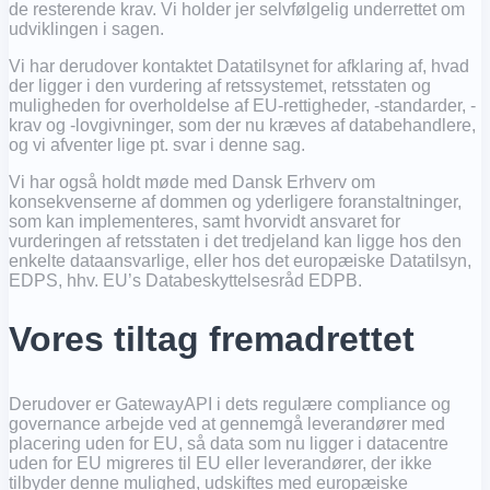
de resterende krav. Vi holder jer selvfølgelig underrettet om
udviklingen i sagen.
Vi har derudover kontaktet Datatilsynet for afklaring af, hvad
der ligger i den vurdering af retssystemet, retsstaten og
muligheden for overholdelse af EU-rettigheder, -standarder, -
krav og -lovgivninger, som der nu kræves af databehandlere,
og vi afventer lige pt. svar i denne sag.
Vi har også holdt møde med Dansk Erhverv om
konsekvenserne af dommen og yderligere foranstaltninger,
som kan implementeres, samt hvorvidt ansvaret for
vurderingen af retsstaten i det tredjeland kan ligge hos den
enkelte dataansvarlige, eller hos det europæiske Datatilsyn,
EDPS, hhv. EU’s Databeskyttelsesråd EDPB.
Vores tiltag fremadrettet
Derudover er GatewayAPI i dets regulære compliance og
governance arbejde ved at gennemgå leverandører med
placering uden for EU, så data som nu ligger i datacentre
uden for EU migreres til EU eller leverandører, der ikke
tilbyder denne mulighed, udskiftes med europæiske