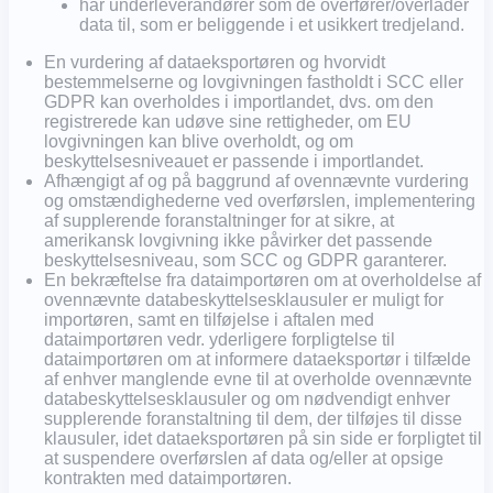
har underleverandører som de overfører/overlader
data til, som er beliggende i et usikkert tredjeland.
En vurdering af dataeksportøren og hvorvidt
bestemmelserne og lovgivningen fastholdt i SCC eller
GDPR kan overholdes i importlandet, dvs. om den
registrerede kan udøve sine rettigheder, om EU
lovgivningen kan blive overholdt, og om
beskyttelsesniveauet er passende i importlandet.
Afhængigt af og på baggrund af ovennævnte vurdering
og omstændighederne ved overførslen, implementering
af supplerende foranstaltninger for at sikre, at
amerikansk lovgivning ikke påvirker det passende
beskyttelsesniveau, som SCC og GDPR garanterer.
En bekræftelse fra dataimportøren om at overholdelse af
ovennævnte databeskyttelsesklausuler er muligt for
importøren, samt en tilføjelse i aftalen med
dataimportøren vedr. yderligere forpligtelse til
dataimportøren om at informere dataeksportør i tilfælde
af enhver manglende evne til at overholde ovennævnte
databeskyttelsesklausuler og om nødvendigt enhver
supplerende foranstaltning til dem, der tilføjes til disse
klausuler, idet dataeksportøren på sin side er forpligtet til
at suspendere overførslen af data og/eller at opsige
kontrakten med dataimportøren.