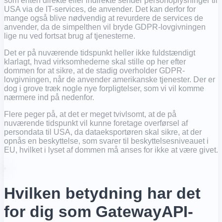
som enten direkte eller indirekte sender personoplysninger til
USA via de IT-services, de anvender. Det kan derfor for
mange også blive nødvendig at revurdere de services de
anvender, da de simpelthen vil bryde GDPR-lovgivningen
lige nu ved fortsat brug af tjenesterne.
Det er på nuværende tidspunkt heller ikke fuldstændigt
klarlagt, hvad virksomhederne skal stille op her efter
dommen for at sikre, at de stadig overholder GDPR-
lovgivningen, når de anvender amerikanske tjenester. Der er
dog i grove træk nogle nye forpligtelser, som vi vil komme
nærmere ind på nedenfor.
Flere peger på, at det er meget tvivlsomt, at de på
nuværende tidspunkt vil kunne foretage overførsel af
persondata til USA, da dataeksportøren skal sikre, at der
opnås en beskyttelse, som svarer til beskyttelsesniveauet i
EU, hvilket i lyset af dommen må anses for ikke at være givet.
Hvilken betydning har det
for dig som GatewayAPI-