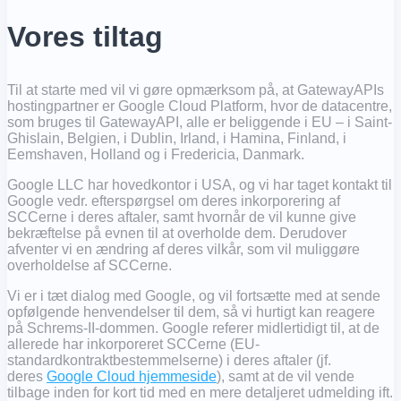
Vores tiltag
Til at starte med vil vi gøre opmærksom på, at GatewayAPIs
hostingpartner er Google Cloud Platform, hvor de datacentre,
som bruges til GatewayAPI, alle er beliggende i EU – i Saint-
Ghislain, Belgien, i Dublin, Irland, i Hamina, Finland, i
Eemshaven, Holland og i Fredericia, Danmark.
Google LLC har hovedkontor i USA, og vi har taget kontakt til
Google vedr. efterspørgsel om deres inkorporering af
SCCerne i deres aftaler, samt hvornår de vil kunne give
bekræftelse på evnen til at overholde dem. Derudover
afventer vi en ændring af deres vilkår, som vil muliggøre
overholdelse af SCCerne.
Vi er i tæt dialog med Google, og vil fortsætte med at sende
opfølgende henvendelser til dem, så vi hurtigt kan reagere
på Schrems-II-dommen. Google referer midlertidigt til, at de
allerede har inkorporeret SCCerne (EU-
standardkontraktbestemmelserne) i deres aftaler (jf.
deres
Google Cloud hjemmeside
), samt at de vil vende
tilbage inden for kort tid med en mere detaljeret udmelding ift.