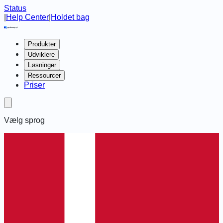
Status
|
Help Center
|
Holdet bag
Produkter
Udviklere
Løsninger
Ressourcer
Priser
Vælg sprog