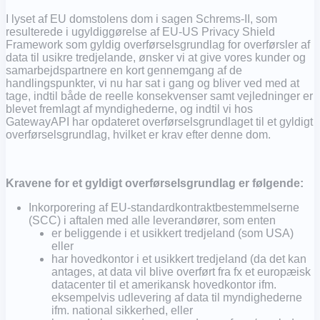
I lyset af EU domstolens dom i sagen Schrems-II, som
resulterede i ugyldiggørelse af EU-US Privacy Shield
Framework som gyldig overførselsgrundlag for overførsler af
data til usikre tredjelande, ønsker vi at give vores kunder og
samarbejdspartnere en kort gennemgang af de
handlingspunkter, vi nu har sat i gang og bliver ved med at
tage, indtil både de reelle konsekvenser samt vejledninger er
blevet fremlagt af myndighederne, og indtil vi hos
GatewayAPI har opdateret overførselsgrundlaget til et gyldigt
overførselsgrundlag, hvilket er krav efter denne dom.
Kravene for et gyldigt overførselsgrundlag er følgende:
Inkorporering af EU-standardkontraktbestemmelserne
(SCC) i aftalen med alle leverandører, som enten
er beliggende i et usikkert tredjeland (som USA)
eller
har hovedkontor i et usikkert tredjeland (da det kan
antages, at data vil blive overført fra fx et europæisk
datacenter til et amerikansk hovedkontor ifm.
eksempelvis udlevering af data til myndighederne
ifm. national sikkerhed, eller