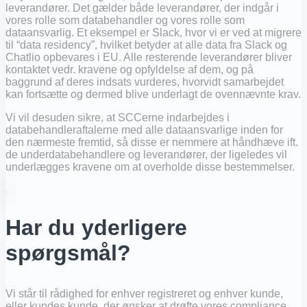
leverandører. Det gælder både leverandører, der indgår i
vores rolle som databehandler og vores rolle som
dataansvarlig. Et eksempel er Slack, hvor vi er ved at migrere
til “data residency”, hvilket betyder at alle data fra Slack og
Chatlio opbevares i EU. Alle resterende leverandører bliver
kontaktet vedr. kravene og opfyldelse af dem, og på
baggrund af deres indsats vurderes, hvorvidt samarbejdet
kan fortsætte og dermed blive underlagt de ovennævnte krav.
Vi vil desuden sikre, at SCCerne indarbejdes i
databehandleraftalerne med alle dataansvarlige inden for
den nærmeste fremtid, så disse er nemmere at håndhæve ift.
de underdatabehandlere og leverandører, der ligeledes vil
underlægges kravene om at overholde disse bestemmelser.
Har du yderligere
spørgsmål?
Vi står til rådighed for enhver registreret og enhver kunde,
eller kundes kunde, der ønsker at drøfte vores compliance