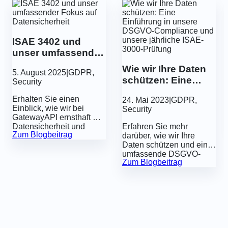
ISAE 3402 und
unser umfassender
Fokus auf
Wie wir Ihre Daten
5. August 2025
|
GDPR
,
Datensicherheit
schützen: Eine
Security
Einführung in
Erhalten Sie einen
24. Mai 2023
|
GDPR
,
unsere DSGVO-
Einblick, wie wir bei
Security
Compliance und
GatewayAPI ernsthaft mit
unsere jährliche
Datensicherheit und
Erfahren Sie mehr
Zum Blogbeitrag
ISAE-3000-Prüfung
Compliance umgehen.
darüber, wie wir Ihre
Wir haben gerade eine
Daten schützen und eine
ISAE 3402 Typ II-
umfassende DSGVO-
Zum Blogbeitrag
Erklärung erhalten, die
Compliance bieten, die
unsere starken und
durch eine jährliche
wirksamen
ISAE-3000-Prüfung
Sicherheitsmaßnahmen
garantiert wird.
dokumentiert – und wir
teilen sie offen.