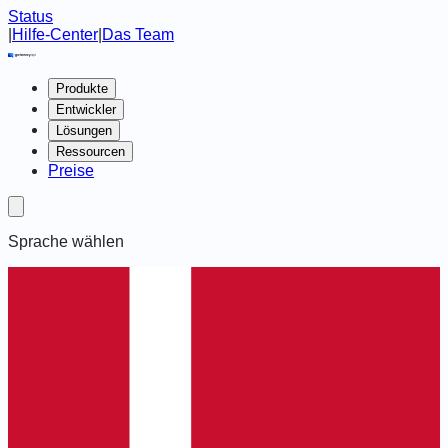
Status
|
Hilfe-Center
|
Das Team
Produkte
Entwickler
Lösungen
Ressourcen
Preise
Sprache wählen