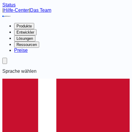
Status
|
Hilfe-Center
|
Das Team
Produkte
Entwickler
Lösungen
Ressourcen
Preise
Sprache wählen