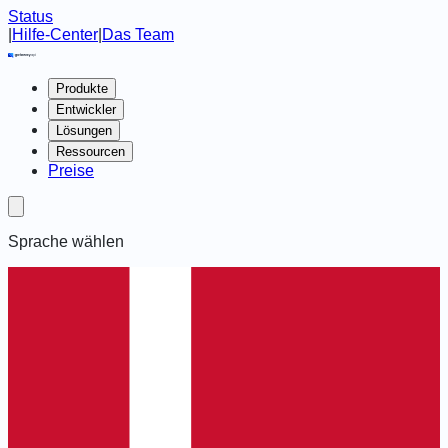
Status
|
Hilfe-Center
|
Das Team
Produkte
Entwickler
Lösungen
Ressourcen
Preise
Sprache wählen