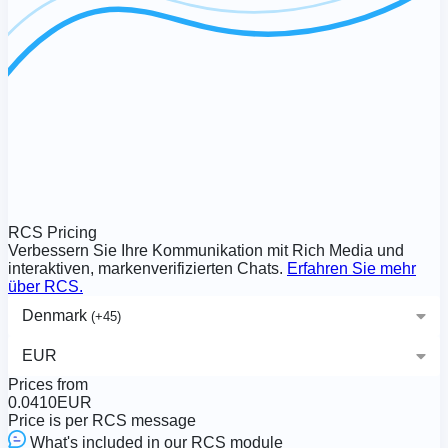
RCS Pricing
Verbessern Sie Ihre Kommunikation mit Rich Media und
interaktiven, markenverifizierten Chats.
Erfahren Sie mehr
über RCS.
Denmark
(+45)
+45
EUR
Denmark
EUR
Prices from
Euro
0.0410
EUR
Price is per RCS message
What's included in our RCS module