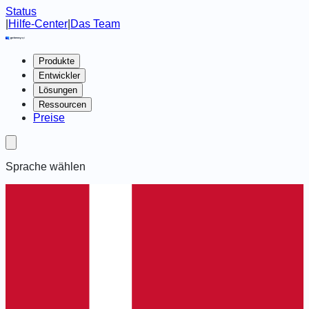
Status
|
Hilfe-Center
|
Das Team
Produkte
Entwickler
Lösungen
Ressourcen
Preise
Sprache wählen