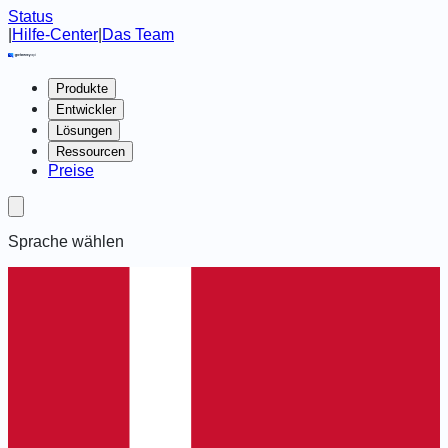
Status
|
Hilfe-Center
|
Das Team
Produkte
Entwickler
Lösungen
Ressourcen
Preise
Sprache wählen