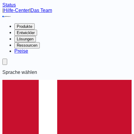
Status
|
Hilfe-Center
|
Das Team
Produkte
Entwickler
Lösungen
Ressourcen
Preise
Sprache wählen