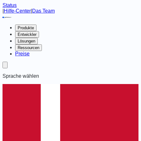
Status
|
Hilfe-Center
|
Das Team
Produkte
Entwickler
Lösungen
Ressourcen
Preise
Sprache wählen