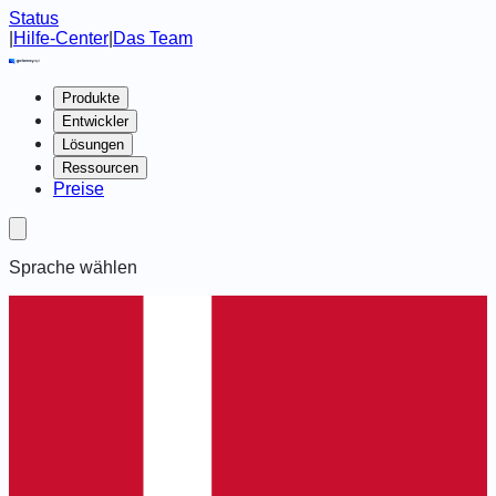
Status
|
Hilfe-Center
|
Das Team
Produkte
Entwickler
Lösungen
Ressourcen
Preise
Sprache wählen