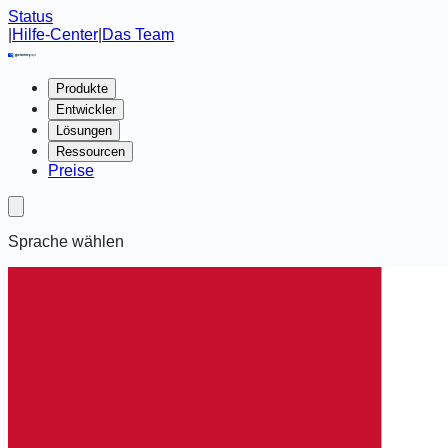
Status
|
Hilfe-Center
|
Das Team
Produkte
Entwickler
Lösungen
Ressourcen
Preise
Sprache wählen