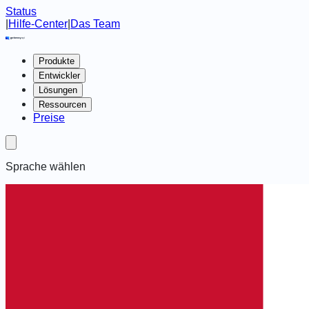
Status
|
Hilfe-Center
|
Das Team
Produkte
Entwickler
Lösungen
Ressourcen
Preise
Sprache wählen