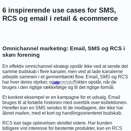
6 inspirerende use cases for SMS,
RCS og email i retail & ecommerce
Omnichannel marketing: Email, SMS og RCS i
skøn forening
E
i
En effektiv omnichannel-strategi opstår ikke ved at sende det
k
samme budskab i flere kanaler, men ved at lade kanalerne
v
arbejde sammen i et gennemtænkt flow. Email, SMS og RCS
d
har hver deres styrker, og synergieffekten opstår, når de
bruges i den rigtige rækkefølge og til det rigtige formål.
U
t
Et konkret eksempel er en kampagne for et udsalg. Email
s
bruges til at fortælle historien med overblik over kollektionen.
b
Herefter kan en SMS sendes til de modtagere, der ikke har
b
åbnet mailen, med et kort og handlingsorienteret budskab.
m
o
RCS kan tage oplevelsen skridtet videre. Har kunden
m
tidligere vist interesse for bestemte produkter, kan en RCS