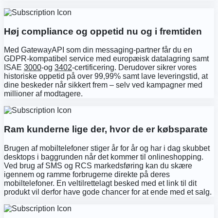
Høj compliance og oppetid nu og i fremtiden
Med GatewayAPI som din messaging-partner får du en
GDPR-kompatibel service med europæisk datalagring samt
ISAE
3000
-og
3402
-certificering. Derudover sikrer vores
historiske oppetid på over 99,99% samt lave leveringstid, at
dine beskeder når sikkert frem – selv ved kampagner med
millioner af modtagere.
Ram kunderne lige der, hvor de er købsparate
Brugen af mobiltelefoner stiger år for år og har i dag skubbet
desktops i baggrunden når det kommer til onlineshopping.
Ved brug af SMS og RCS markedsføring kan du skære
igennem og ramme forbrugerne direkte på deres
mobiltelefoner. En veltilrettelagt besked med et link til dit
produkt vil derfor have gode chancer for at ende med et salg.