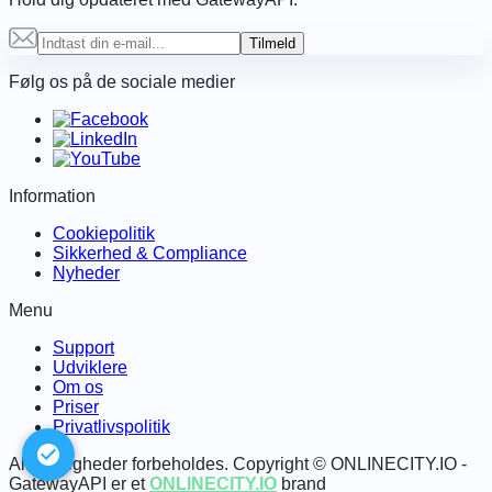
Tilmeld
Følg os på de sociale medier
Information
Cookiepolitik
Sikkerhed & Compliance
Nyheder
Menu
Support
Udviklere
Om os
Priser
Privatlivspolitik
Alle rettigheder forbeholdes. Copyright © ONLINECITY.IO -
GatewayAPI er et
ONLINECITY.IO
brand