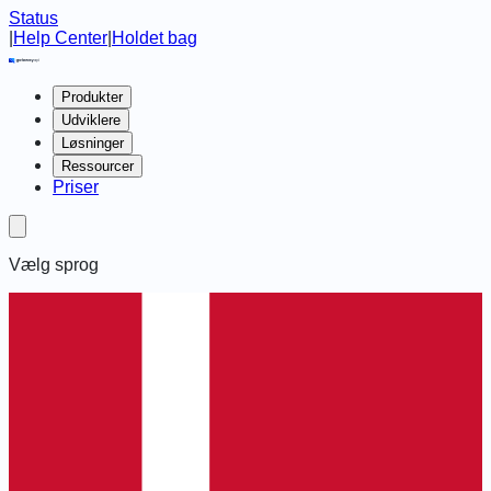
Status
|
Help Center
|
Holdet bag
Produkter
Udviklere
Løsninger
Ressourcer
Priser
Vælg sprog