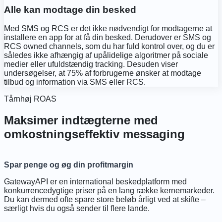
Alle kan modtage din besked
Med SMS og RCS er det ikke nødvendigt for modtagerne at
installere en app for at få din besked. Derudover er SMS og
RCS owned channels, som du har fuld kontrol over, og du er
således ikke afhængig af upålidelige algoritmer på sociale
medier eller ufuldstændig tracking. Desuden viser
undersøgelser, at 75% af forbrugerne ønsker at modtage
tilbud og information via SMS eller RCS.
Tårnhøj ROAS
Maksimer indtægterne med
omkostningseffektiv messaging
Spar penge og øg din profitmargin
GatewayAPI er en international beskedplatform med
konkurrencedygtige
priser
på en lang række kernemarkeder.
Du kan dermed ofte spare store beløb årligt ved at skifte –
særligt hvis du også sender til flere lande.