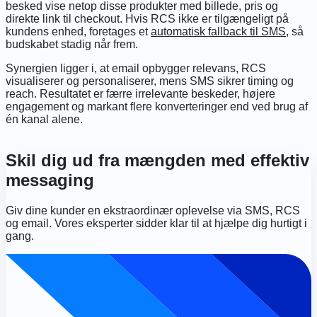
besked vise netop disse produkter med billede, pris og
direkte link til checkout. Hvis RCS ikke er tilgængeligt på
kundens enhed, foretages et
automatisk fallback til SMS
, så
budskabet stadig når frem.
Synergien ligger i, at email opbygger relevans, RCS
visualiserer og personaliserer, mens SMS sikrer timing og
reach. Resultatet er færre irrelevante beskeder, højere
engagement og markant flere konverteringer end ved brug af
én kanal alene.
Item
1
Skil dig ud fra mængden med effektiv
of
messaging
6
Giv dine kunder en ekstraordinær oplevelse via SMS, RCS
og email. Vores eksperter sidder klar til at hjælpe dig hurtigt i
gang.