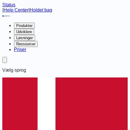
Status
|
Help Center
|
Holdet bag
Produkter
Udviklere
Løsninger
Ressourcer
Priser
Vælg sprog