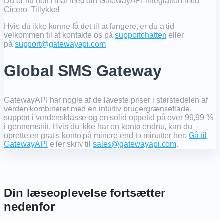
Du er nu helt i mål med din GatewayAPI-integration med
Cicero. Tillykke!
Hvis du ikke kunne få det til at fungere, er du altid
velkommen til at kontakte os på
supportchatten
eller
på
support@gatewayapi.com
Global SMS Gateway
GatewayAPI har nogle af de laveste priser i størstedelen af ​​
verden kombineret med en intuitiv brugergrænseflade,
support i verdensklasse og en solid oppetid på over 99,99 %
i gennemsnit. Hvis du ikke har en konto endnu, kan du
oprette en gratis konto på mindre end to minutter her:
Gå til
GatewayAPI
eller skriv til
sales@gatewayapi.com
.
Din læseoplevelse fortsætter
nedenfor