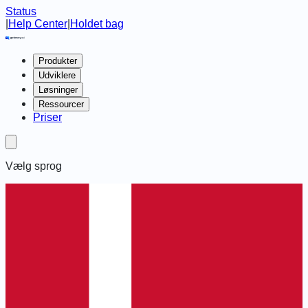
Status
|
Help Center
|
Holdet bag
Produkter
Udviklere
Løsninger
Ressourcer
Priser
Vælg sprog