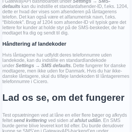
I GatewayAPI dashboardet under
Settings → SMS-
defaults
kan du indstille et standardafsender-ID, f.eks. 1204,
dette er hvad der vises som afsenderen på låntagerens
telefon. Det kan også være et alfanumerisk navn, f.eks.
“Bibliotek”. Brug af 1204 som afsender-ID vil typisk gøre det
lettere for kunder at holde styr på de SMS-beskeder, de har
modtaget fra dig og sendt til dig.
Håndtering af landekoder
Hvis låntagerne har udfyldt deres telefonnumre uden
landekode, kan du indstille en standardlandekode
under
Settings → SMS defaults.
Dette fungerer for danske
modtagere, men ikke uden for Danmark. Hvis du har ikke-
danske låntagere, skal du tilføje landekoden til låntagerernes
telefonnumre i Cicero.
Lad os se, om det fungerer
Test opsætningen ved at låne en eller flere bøger og afkryds
feltet
send kvittering
ved siden af ​​
afslut udlån
. En SMS
burde gerne blive leveret kort tid efter. Du burde derudover
kunne se SMS’en i GatewayAPI-backend’en under