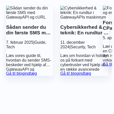
Fors
Sådan sender du
Cybersikkerhed &
CPaa
din første SMS med
teknik: En rundtur i
GatewayAPI og
GatewayAPIs
5. apr
7. februar 2025
|
Guide
,
11. december
cURL
maskinrum
Lær o
Tech
2024
|
Security
,
Tech
en CP
Læs vores guide til,
Læs om hvordan vi holder
dyk ne
hvordan du sender SMS-
os på forkant med
virks
Gå til
beskeder ved hjælp af
cybertrusler ved hjælp af
GatewayAPI og
en række avancerede
Gå til blogindlæg
Gå til blogindlæg
kodesproget cURL.
tekniske
sikkerhedsforanstaltninger.