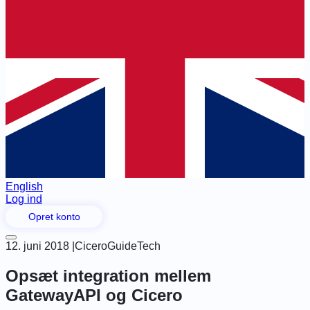
English
Log ind
Opret konto
12. juni 2018
|
Cicero
Guide
Tech
Opsæt integration mellem
GatewayAPI og Cicero