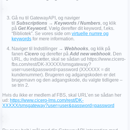
Gå nu til GatewayAPI, og naviger
til
Subscriptions
→
Keywords / Numbers
, og klik
på
Get Keyword.
Vælg derefter dit keyword, f.eks.
“Bibliotek”. Se vores side om
virtuelle numre og
keywords
for mere information.
Naviger til Indstillinger →
Webhooks
, og klik på
fanen
Cicero
og derefter på
Add new webhook
. Den
URL, du indsætter, skal se sådan ud https://www.cicero-
fbs.com/rest/DK-XXXXX/smsgateway?
user=user&password=password (XXXXXX = dit
kundenummer). Brugeren og adgangskoden er det
brugernavn og den adgangskode, du valgte tidligere –
se trin 2.
Hvis du ikke er medlem af FBS, skal URL’en se sådan her
ud:
https://www.cicero-lms.com/rest/DK-
XXXXX/smsgateway?user=user&password=password