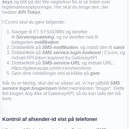
keys
og klik på det lille nøgleikon for at se listen over
legitimationsoplysninger. Her skal du bruge den, der
hedder
API Token
.
I Cicero skal du gøre følgende:
Naviger til F7 SYSADMIN og derefter
til
Serveropsætning
, og rul derefter ned til
kategorien
notifikation
Dobbeltklik på
SMS-notifikation
, og indstil den til
sand
Dobbeltklik på
SMS service login kodeord
i Cicero, og
indsæt API-token kopieret fra GatewayAPI
Dobbeltklik på
SMS-service-URL
og indsæt URL:
https://gatewayapi.com/cicero/sendsms
Gem dine indstillinger ved at klikke på
gem
Når du er færdig, skal det se sådan ud. Vi har udfyldt
SMS
service login brugernavn
feltet med teksten “bruger”. Dette
felt bruges dog ikke af GatewayAPI, så du kan lade det stå
tomt.
Kontrol af afsender-id vist på telefoner