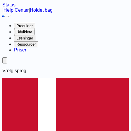
Status
|
Help Center
|
Holdet bag
Produkter
Udviklere
Løsninger
Ressourcer
Priser
Vælg sprog