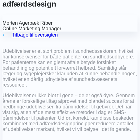
adfærdsdesign
Morten Agerbæk Riber
Online Marketing Manager
Tilbage til oversigten
Udeblivelser er et stort problem i sundhedssektoren, hvilket
har konsekvenser for både patienter og sundhedsudbydere.
For patienterne kan en glemt aftale betyde forsinket
behandling og potentielt forværret helbred. Samtidig står
læger og sygeplejersker klar uden at kunne behandle nogen,
hvilket er en dårlig udnyttelse af sundhedsvæsenets
ressourcer.
Udeblivelser er ikke blot til gene – de er også dyre. Gennem
årene er forskellige tiltag afprøvet med blandet succes for at
nedbringe udeblivelser, fra påmindelser til gebyrer. Det har
vist sig, at en af de mest effektive metoder i dag er SMS-
påmindelser til patienter. Udført korrekt, kan disse beskeder
kombineret med adfærdsdesignprincipper reducere antallet
af udeblivelser markant, hvilket vi vil belyse i det følgende.