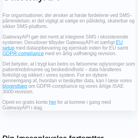
For organisationer, der ønsker at høste fordelene ved SMS-
påmindelser, er det vigtigt at vælge en pålidelig, skalerbar og
sikker SMS-platform.
GatewayAPI gør det nemt at integrere SMS i eksisterende
systemer. Derudover tilbyder GatewayAPI et særligt
EU
setup
med dataopbevaring og ejerskab inden for EU samt
GDPR-compliance
med en årlig uafhængig revision.
Det betyder, at I trygt kan betro os følsomme oplysninger som
patientmobilnumre og beskedindhold – data håndteres
fortroligt og sikkert i vores system. For en dybere
gennemgang af, hvordan vi beskytter data, kan I læse vores
blogindlæg
om GDPR-compliance og vores årlige ISAE
3000-revision.
Opret en gratis konto
her
for at komme i gang med
GatewayAPI i dag.