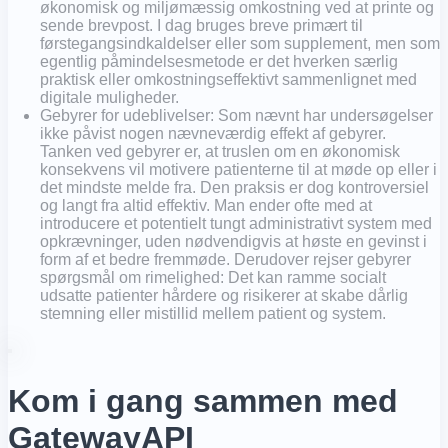
økonomisk og miljømæssig omkostning ved at printe og
sende brevpost. I dag bruges breve primært til
førstegangsindkaldelser eller som supplement, men som
egentlig påmindelsesmetode er det hverken særlig
praktisk eller omkostningseffektivt sammenlignet med
digitale muligheder.
Gebyrer for udeblivelser: Som nævnt har undersøgelser
ikke påvist nogen nævneværdig effekt af gebyrer.
Tanken ved gebyrer er, at truslen om en økonomisk
konsekvens vil motivere patienterne til at møde op eller i
det mindste melde fra. Den praksis er dog kontroversiel
og langt fra altid effektiv. Man ender ofte med at
introducere et potentielt tungt administrativt system med
opkrævninger, uden nødvendigvis at høste en gevinst i
form af et bedre fremmøde. Derudover rejser gebyrer
spørgsmål om rimelighed: Det kan ramme socialt
udsatte patienter hårdere og risikerer at skabe dårlig
stemning eller mistillid mellem patient og system.
Kom i gang sammen med
GatewayAPI