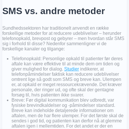
SMS vs. andre metoder
Sundhedssektoren har traditionelt anvendt en række
forskellige metoder for at reducere udeblivelser – herunder
telefonopkald, brevpost og gebyrer – men hvordan står SMS
sig i forhold til disse? Nedenfor sammenligner vi de
forskellige kanaler og tilgange:
Telefonopkald: Personlige opkald til patienter før deres
aftale kan være effektive til at minde dem om tiden og
giver mulighed for dialog.
Studier
indikerer, at
telefonpåmindelser faktisk kan reducere udeblivelser
omtrent lige så godt som SMS og breve kan. Ulempen
er, at opkald er meget ressourcekrævende. Det kræver
personale, der ringer ud, og ofte skal der gentagne
forsøg til, hvis patienten ikke svarer.
Breve: Før digital kommunikation blev udbredt, var
fysiske brevindkaldelser og -påmindelser standard.
Breve kan indeholde detaljerede informationer om
aftalen, men de har flere ulemper. For det første skal de
sendes i god tid, og patienten kan derfor nå at glemme
aftalen igen i mellemtiden. For det andet er der en