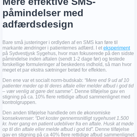
Mere effektive SMS-
påmindelser med
adfærdsdesign
Bare små justeringer i ordlyden af en SMS kan føre til
markante ændringer i patienternes adfærd. I et
eksperiment
på Sydvestjysk Sygehus, hvor man fokuserede på den sidste
påmindelse inden aftalen (sendt 1-2 dage før) og testede
forskellige formuleringer af beskedens indhold, så man hvor
meget et par ekstra sætninger betød for effekten.
Den ene var et socialt norm-budskab:
“Mere end 9 ud af 10
patienter møder op til deres aftale eller melder afbud i god tid
– vær venlig at gøre det samme”
. Denne tilføjelse gav en
stigning på ca. 10% flere rettidige afbud sammenlignet med
kontrolgruppen.
Den anden tilføjelse handlede om de økonomiske
konsekvenser:
“Det koster gennemsnitligt sygehuset 1.500
kr. hver gang en patient udebliver fra en aftale. Husk at møde
op til din aftale eller melde afbud i god tid”.
Denne tilføjelse
gav en stigning på ca 40% flere rettidige afbud sammenlignet