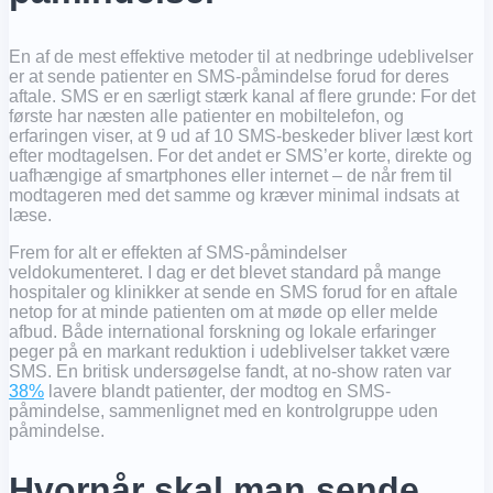
En af de mest effektive metoder til at nedbringe udeblivelser
er at sende patienter en SMS-påmindelse forud for deres
aftale. SMS er en særligt stærk kanal af flere grunde: For det
første har næsten alle patienter en mobiltelefon, og
erfaringen viser, at 9 ud af 10 SMS-beskeder bliver læst kort
efter modtagelsen. For det andet er SMS’er korte, direkte og
uafhængige af smartphones eller internet – de når frem til
modtageren med det samme og kræver minimal indsats at
læse.
Frem for alt er effekten af SMS-påmindelser
veldokumenteret. I dag er det blevet standard på mange
hospitaler og klinikker at sende en SMS forud for en aftale
netop for at minde patienten om at møde op eller melde
afbud. Både international forskning og lokale erfaringer
peger på en markant reduktion i udeblivelser takket være
SMS. En britisk undersøgelse fandt, at no-show raten var
38%
lavere blandt patienter, der modtog en SMS-
påmindelse, sammenlignet med en kontrolgruppe uden
påmindelse.
Hvornår skal man sende