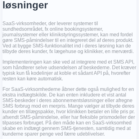
løsninger
SaaS-virksomheder, der leverer systemer til
sundhedsområdet, fx online bookingsystemer,
journalsystemer eller klinikstyringssystemer, kan med fordel
gøre SMS-påmindelser til en integreret del af deres produkt.
Ved at bygge SMS-funktionalitet ind i deres løsning kan de
tilbyde deres kunder, fx lægehuse og klinikker, en merværdi.
Implementeringen kan ske ved at integrere med et SMS API,
som håndterer selve udsendelsen af beskederne. Det kræver
typisk kun få kodelinjer at koble et sådant API på, hvorefter
resten kan køre automatisk.
For SaaS-virksomhederne åbner dette også mulighed for en
ekstra indtægtskilde. De kan enten inkludere et vist antal
SMS-beskeder i deres abonnementsløsninger eller afregne
SMS forbrug mod en merpris. Mange vælger at tilbyde deres
kunder en tillægspakke, hvor klinikken betaler en lille pris pr.
afsendt SMS-påmindelse, eller har fleksible prismodeller der
tilpasses forbruget. På den måde kan en SaaS-virksomhed
skabe en indtægt gennem SMS-tjenesten, samtidig med at
kunderne sparer penge ved færre udeblivelser.