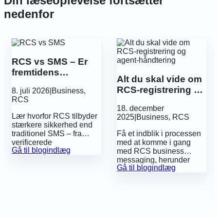
Din læseoplevelse fortsætter
nedenfor
RCS vs SMS – Er
fremtidens
Alt du skal vide om
kommunikation
RCS-registrering og
8. juli 2026
|
Business
,
mere sikker?
agent-håndtering
RCS
18. december
Lær hvorfor RCS tilbyder
2025
|
Business
,
RCS
stærkere sikkerhed end
traditionel SMS – fra
Få et indblik i processen
verificerede
med at komme i gang
Gå til blogindlæg
virksomhedsprofiler og
med
RCS business
afsendergodkendelse til
messaging
, herunder
Gå til blogindlæg
indbyggede funktioner,
registrering af en såkaldt
der hjælper med at
‘RCS agent’, som er et
beskytte virksomheder og
krav inden man kan
kunder mod svindel.
sende RCS-beskeder.