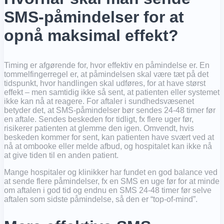
SMS-påmindelser for at
opnå maksimal effekt?
Timing er afgørende for, hvor effektiv en påmindelse er. En
tommelfingerregel er, at påmindelsen skal være tæt på det
tidspunkt, hvor handlingen skal udføres, for at have størst
effekt – men samtidig ikke så sent, at patienten eller systemet
ikke kan nå at reagere. For aftaler i sundhedsvæsenet
betyder det, at SMS-påmindelser bør sendes 24-48 timer før
en aftale. Sendes beskeden for tidligt, fx flere uger før,
risikerer patienten at glemme den igen. Omvendt, hvis
beskeden kommer for sent, kan patienten have svært ved at
nå at ombooke eller melde afbud, og hospitalet kan ikke nå
at give tiden til en anden patient.
Mange hospitaler og klinikker har fundet en god balance ved
at sende flere påmindelser, fx en SMS en uge før for at minde
om aftalen i god tid og endnu en SMS 24-48 timer før selve
aftalen som sidste påmindelse, så den er “top-of-mind”.