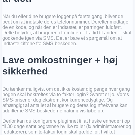
Når du eller dine brugere logger på første gang, bliver de
bedt om at indtaste deres telefonnummer. Derefter modtager
de en kode, og når den er indtastet, er parringen fuldført.
Dette betyder, at brugeren i fremtiden – fra tid til anden – skal
godkende igen via SMS. Det er bare et spørgsmål om at
indtaste cifrene fra SMS-beskeden.
Lave omkostninger + høj
sikkerhed
Du tænker muligvis, om det ikke koster dig penge hver gang
nogen skal bekræftes via to-faktor login? Svaret er jo. Vores
SMS-priser er dog ekstremt konkurrencedygtige. Og
afhængigt af antallet af brugere og deres loginfrekvens kan
udgifterne SMS-beskederne naturligvis løbe op.
Derfor kan du konfigurere pluginnet til at huske enheder i op
til 30 dage samt begrænse hvilke roller (fx administratorer og
redaktører), som to-faktor login skal gælde for, hvilket