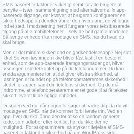
SMS-baseret to-faktor er virkeligt nemt for alle brugere at
benytte – især i sammenligning med alternativerne, fx app-
baserede tilgange, der kræver, at brugeren konfigurerer en
sikkerhedsapp og derefter åbner den hver gang, de vil logge
ind et sted. I modsætning hertil fungerer vores tekstbaserede
tilgang på alle mobiltelefoner – selv de helt gamle modeller!
Så længe enheden kan modtage en SMS, har du hvad du
skal bruge.
Men er det mindre sikkert end en godkendelsesapp? Nej slet
ikke! Selvom løsningen ikke bliver låst fast til en bestemt
enhed, som de app-baserede fremgangsmåder gør, bliver
løsningen i stedet koblet op på dit telefonnummer. Du kan
endda argumentere for, at det giver ekstra sikkerhed, at
løsningen er bundet op på telefonoperatørernes sikkerhed i
stedet for appen samt din telefons sikkerhed. Og du må
indrømme, at telefonoperatørerne er ret gode til at få tekster
sikkert leveret til de rigtige enheder.
Desuden ved du, når nogen forsøger at hacke dig, da du vil
modtage en SMS, når de kommer forbi første trin. Ved en
app, hvor du skal åbne den for at se en random-generet
kode, som udløber efter kort tid, har du ikke denne
mulighed. For at opsummere, så styrker tilføjelse af SMS-
baseret to-faktor din sikkerhed på din WordPress side