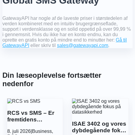
Global SMS Gateway
GatewayAPI har nogle af de laveste priser i størstedelen af ​​
verden kombineret med en intuitiv brugergrænseflade,
support i verdensklasse og en solid oppetid på over 99,99 %
i gennemsnit. Hvis du ikke har en konto endnu, kan du
oprette en gratis konto på mindre end to minutter her:
Gå til
GatewayAPI
eller skriv til
sales@gatewayapi.com
.
Din læseoplevelse fortsætter
nedenfor
RCS vs SMS – Er
fremtidens
ISAE 3402 og vores
kommunikation
dybdegående fokus
8. juli 2026
|
Business
,
mere sikker?