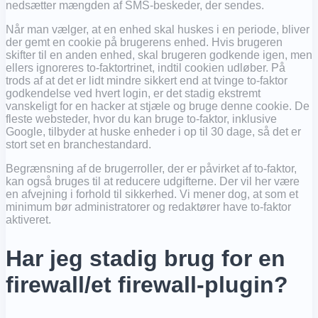
nedsætter mængden af ​​SMS-beskeder, der sendes.
Når man vælger, at en enhed skal huskes i en periode, bliver
der gemt en cookie på brugerens enhed. Hvis brugeren
skifter til en anden enhed, skal brugeren godkende igen, men
ellers ignoreres to-faktortrinet, indtil cookien udløber. På
trods af at det er lidt mindre sikkert end at tvinge to-faktor
godkendelse ved hvert login, er det stadig ekstremt
vanskeligt for en hacker at stjæle og bruge denne cookie. De
fleste websteder, hvor du kan bruge to-faktor, inklusive
Google, tilbyder at huske enheder i op til 30 dage, så det er
stort set en branchestandard.
Begrænsning af de brugerroller, der er påvirket af to-faktor,
kan også bruges til at reducere udgifterne. Der vil her være
en afvejning i forhold til sikkerhed. Vi mener dog, at som et
minimum bør administratorer og redaktører have to-faktor
aktiveret.
Har jeg stadig brug for en
firewall/et firewall-plugin?