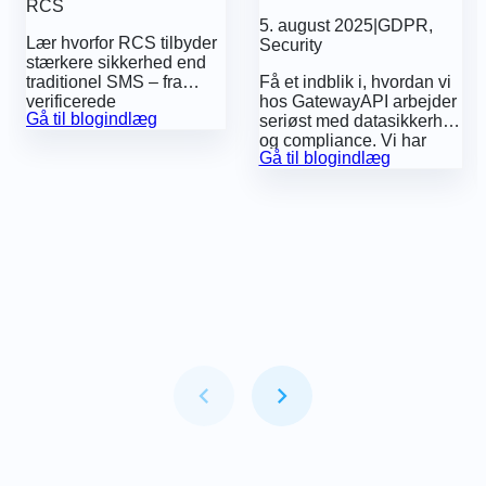
på datasikkerhed
RCS
5. august 2025
|
GDPR
,
Lær hvorfor RCS tilbyder
Security
stærkere sikkerhed end
traditionel SMS – fra
Få et indblik i, hvordan vi
verificerede
hos GatewayAPI arbejder
Gå til blogindlæg
virksomhedsprofiler og
seriøst med datasikkerhed
afsendergodkendelse til
og compliance. Vi har
Gå til blogindlæg
indbyggede funktioner,
netop opnået en ISAE
der hjælper med at
3402 Type II-erklæring,
beskytte virksomheder og
som dokumenterer vores
kunder mod svindel.
stærke og effektive
sikkerhedsforanstaltninger
– og vi deler den åbent.
Item
1
of