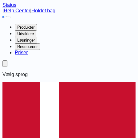
Status
|
Help Center
|
Holdet bag
Produkter
Udviklere
Løsninger
Ressourcer
Priser
Vælg sprog