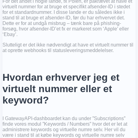
For det andet i nogle lande, fx Polen, er påkrævet at have et
virtuelt nummer for at bruge et specifikt afsender-ID i stedet
for et standardnummer. I disse lande er du således ikke i
stand til at bruge et afsender-ID, før du har erhvervet det.
Dette er for at undgå misbrug – tænk bare på phishing-
forsøg, hvor afsender-ID’et fx er markeret som ‘Apple’ eller
‘Ebay’.
Slutteligt er det ikke nødvendigt at have et virtuelt nummer til
at oprette webhooks til statusleveringsmeddelelser.
Hvordan erhverver jeg et
virtuelt nummer eller et
keyword?
I GatewayAPI-dashboardet kan du under ”Subscriptions”
finde vores modul ”Keywords / Numbers” hvor det er let at
administrere keywords og virtuelle numre selv. Her vil du
være i stand til at købe keywords og virtuelle numre selv