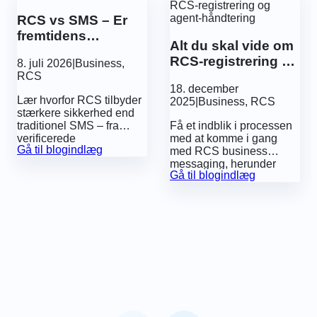
RCS vs SMS – Er
fremtidens
Alt du skal vide om
kommunikation
RCS-registrering og
8. juli 2026
|
Business
,
mere sikker?
agent-håndtering
RCS
18. december
Lær hvorfor RCS tilbyder
2025
|
Business
,
RCS
stærkere sikkerhed end
traditionel SMS – fra
Få et indblik i processen
verificerede
med at komme i gang
Gå til blogindlæg
virksomhedsprofiler og
med
RCS business
afsendergodkendelse til
messaging
, herunder
Gå til blogindlæg
indbyggede funktioner,
registrering af en såkaldt
der hjælper med at
‘RCS agent’, som er et
beskytte virksomheder og
krav inden man kan
kunder mod svindel.
sende RCS-beskeder.