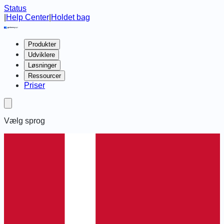
Status
|
Help Center
|
Holdet bag
Produkter
Udviklere
Løsninger
Ressourcer
Priser
Vælg sprog