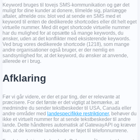
Keyword bruges til tovejs SMS-kommunikation og gør det
muligt for dine kunder at donere, tilmelde sig, planlægge
aftaler, afmelde osv. blot ved at sende en SMS med et
keyword til enten de dedikerede shortcodes eller dit helt eget
virtuelle nummer. Med dit eget shortcode virtuelle nummer
har du mulighed for at opsætte så mange keywords, du
ønsker, uden at det konflikter med eksisterende keywords.
Ved brug vores dedikerede shortcode (1218), som mange
andre organisationer også bruger, er der nemlig en
sandsynlighed for, at det keyword, du ønsker at anvende,
allerede er i brug.
Afklaring
Før vi går videre, er der et par ting, der er relevante at
præcisere. For det første er det vigtigt at bemærke, at
medmindre du sender tekstbeskeder til USA, Canada eller
andre områder med
landespecifikke restriktioner
, behøver du
ikke et virtuelt nummer for at sende tekstbeskeder til andre
lande. Dette håndteres automatisk af GatewayAPI og kræver
kun, at de korrekte landekoder er føjet til telefonnumrene.