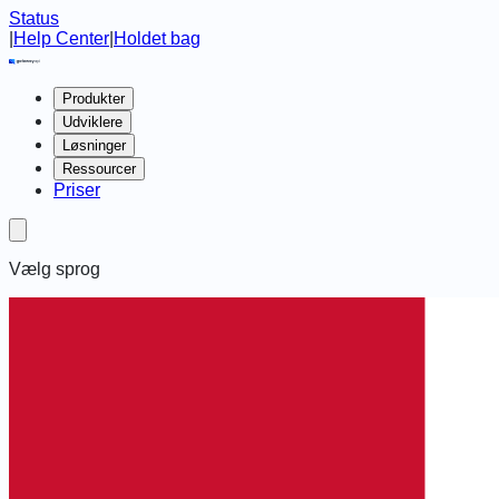
Status
|
Help Center
|
Holdet bag
Produkter
Udviklere
Løsninger
Ressourcer
Priser
Vælg sprog