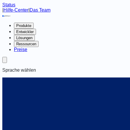
Status
|
Hilfe-Center
|
Das Team
Produkte
Entwickler
Lösungen
Ressourcen
Preise
Sprache wählen