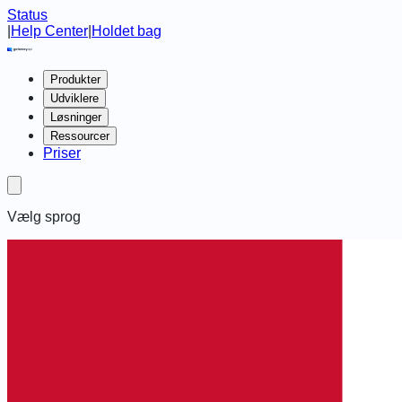
Status
|
Help Center
|
Holdet bag
Produkter
Udviklere
Løsninger
Ressourcer
Priser
Vælg sprog