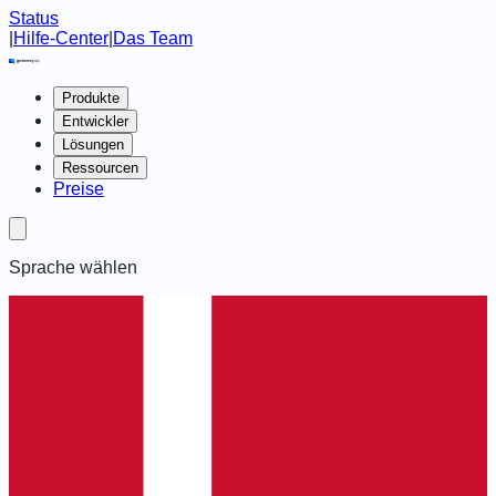
Status
|
Hilfe-Center
|
Das Team
Produkte
Entwickler
Lösungen
Ressourcen
Preise
Sprache wählen