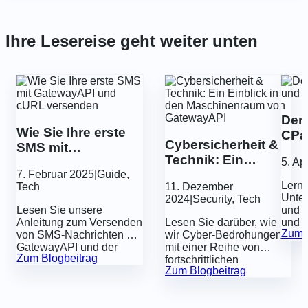
Ihre Lesereise geht weiter unten
Der
Wie Sie Ihre erste
CPa
Cybersicherheit &
SMS mit
Technik: Ein
GatewayAPI und
5. Ap
Einblick in den
7. Februar 2025
|
Guide
,
cURL versenden
Lerne
Tech
11. Dezember
Maschinenraum
Unter
2024
|
Security
,
Tech
von GatewayAPI
Lesen Sie unsere
und e
Anleitung zum Versenden
Lesen Sie darüber, wie
und t
Zum B
von SMS-Nachrichten mit
wir Cyber-Bedrohungen
der
GatewayAPI und der
mit einer Reihe von
Gesc
Zum Blogbeitrag
Programmiersprache
fortschrittlichen
ein.
Zum Blogbeitrag
cURL.
technischen
Sicherheitsmaßnahmen
einen Schritt voraus sind.