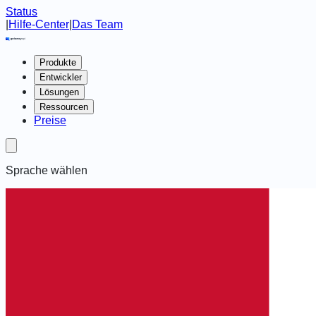
Status
|
Hilfe-Center
|
Das Team
Produkte
Entwickler
Lösungen
Ressourcen
Preise
Sprache wählen