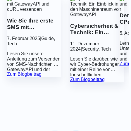
Der
Wie Sie Ihre erste
CPa
Cybersicherheit &
SMS mit
Technik: Ein
GatewayAPI und
5. Ap
Einblick in den
7. Februar 2025
|
Guide
,
cURL versenden
Lerne
Tech
11. Dezember
Maschinenraum
Unter
2024
|
Security
,
Tech
von GatewayAPI
Lesen Sie unsere
und e
Anleitung zum Versenden
Lesen Sie darüber, wie
und t
Zum B
von SMS-Nachrichten mit
wir Cyber-Bedrohungen
der
GatewayAPI und der
mit einer Reihe von
Gesc
Zum Blogbeitrag
Programmiersprache
fortschrittlichen
ein.
Zum Blogbeitrag
cURL.
technischen
Sicherheitsmaßnahmen
einen Schritt voraus sind.