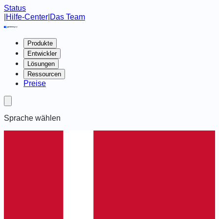
Status
|
Hilfe-Center
|
Das Team
Produkte
Entwickler
Lösungen
Ressourcen
Preise
Sprache wählen