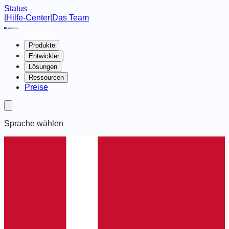
Status
|
Hilfe-Center
|
Das Team
Produkte
Entwickler
Lösungen
Ressourcen
Preise
Sprache wählen