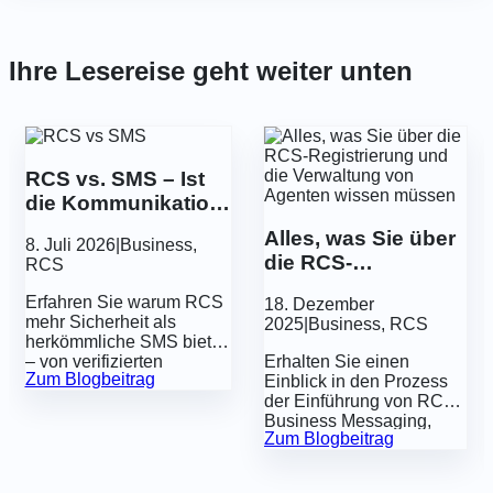
Ihre Lesereise geht weiter unten
RCS vs. SMS – Ist
die Kommunikation
der Zukunft
Alles, was Sie über
8. Juli 2026
|
Business
,
sicherer?
die RCS-
RCS
Registrierung und
Erfahren Sie warum RCS
18. Dezember
die Verwaltung von
mehr Sicherheit als
2025
|
Business
,
RCS
Agenten wissen
herkömmliche SMS bietet
müssen
– von verifizierten
Erhalten Sie einen
Zum Blogbeitrag
Unternehmensprofilen
Einblick in den Prozess
und
der Einführung von RCS
Absenderauthentifizierung
Business Messaging,
Zum Blogbeitrag
bis hin zu integrierten
einschließlich der
Funktionen, die
Registrierung eines
Unternehmen und
„RCS-Agenten“, die