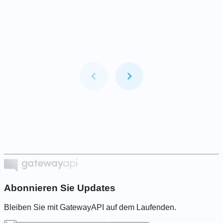
Kunden vor Betrug
Voraussetzung ist, bevor
schützen.
Sie RCS-Nachrichten
senden können.
Item
1
of
6
Abonnieren Sie Updates
Bleiben Sie mit GatewayAPI auf dem Laufenden.