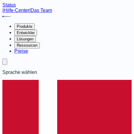
Status
|
Hilfe-Center
|
Das Team
Produkte
Entwickler
Lösungen
Ressourcen
Preise
Sprache wählen