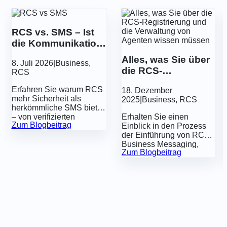
RCS vs. SMS – Ist
die Kommunikation
der Zukunft
Alles, was Sie über
8. Juli 2026
|
Business
,
sicherer?
die RCS-
RCS
Registrierung und
Erfahren Sie warum RCS
18. Dezember
die Verwaltung von
mehr Sicherheit als
2025
|
Business
,
RCS
Agenten wissen
herkömmliche SMS bietet
müssen
– von verifizierten
Erhalten Sie einen
Zum Blogbeitrag
Unternehmensprofilen
Einblick in den Prozess
und
der Einführung von RCS
Absenderauthentifizierung
Business Messaging,
Zum Blogbeitrag
bis hin zu integrierten
einschließlich der
Funktionen, die
Registrierung eines
Unternehmen und
„RCS-Agenten“, die
Kunden vor Betrug
Voraussetzung ist, bevor
schützen.
Sie RCS-Nachrichten
senden können.