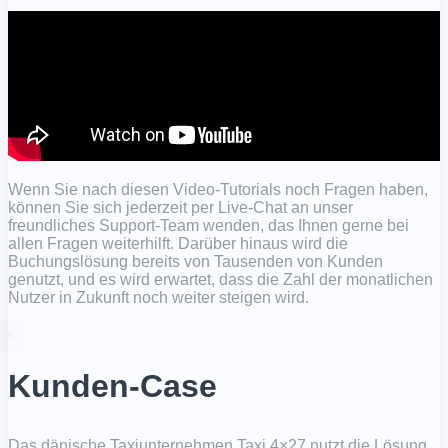
Wenn Sie nach diesen Video-Tutorials noch Fragen haben,
können Sie sich jederzeit per Live-Chat an unser
freundliches Support-Team wenden, das Ihnen gerne bei
allen Fragen weiterhilft. Darüber hinaus wird die
Buchungslösung bereits von Tausenden von Kunden
genutzt, und es wird erwartet, dass die Zahl der monatlichen
Nutzer in Zukunft noch weiter steigen wird.
Kunden-Case
Das dänische Taxiunternehmen Taxi 4×27 nutzt die Lösung