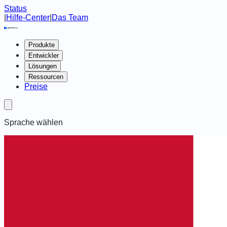
Status
|
Hilfe-Center
|
Das Team
Produkte
Entwickler
Lösungen
Ressourcen
Preise
Sprache wählen