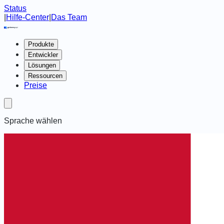
Status
|
Hilfe-Center
|
Das Team
Produkte
Entwickler
Lösungen
Ressourcen
Preise
Sprache wählen