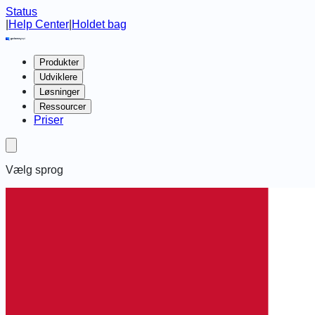
Status
|
Help Center
|
Holdet bag
Produkter
Udviklere
Løsninger
Ressourcer
Priser
Vælg sprog