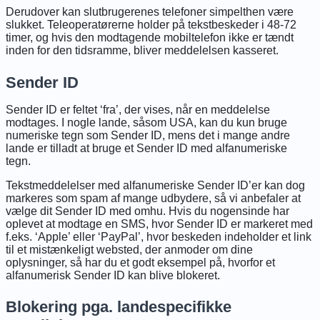
Derudover kan slutbrugerenes telefoner simpelthen være
slukket. Teleoperatørerne holder på tekstbeskeder i 48-72
timer, og hvis den modtagende mobiltelefon ikke er tændt
inden for den tidsramme, bliver meddelelsen kasseret.
Sender ID
Sender ID er feltet ‘fra’, der vises, når en meddelelse
modtages. I nogle lande, såsom USA, kan du kun bruge
numeriske tegn som Sender ID, mens det i mange andre
lande er tilladt at bruge et Sender ID med alfanumeriske
tegn.
Tekstmeddelelser med alfanumeriske Sender ID’er kan dog
markeres som spam af mange udbydere, så vi anbefaler at
vælge dit Sender ID med omhu. Hvis du nogensinde har
oplevet at modtage en SMS, hvor Sender ID er markeret med
f.eks. ‘Apple’ eller ‘PayPal’, hvor beskeden indeholder et link
til et mistænkeligt websted, der anmoder om dine
oplysninger, så har du et godt eksempel på, hvorfor et
alfanumerisk Sender ID kan blive blokeret.
Blokering pga. landespecifikke