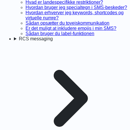
Hvad er landespecifikke restriktioner?
Hvordan bruger jeg specialtegn i SMS-beskeder?
Hvordan erhverver jeg keywords, shortcodes og
virtuelle numre?
Sådan opsætter du tovejskommunikation
Er det muligt at inkludere emojis i min SMS?
Sådan bruger du label-funktionen
RCS messaging