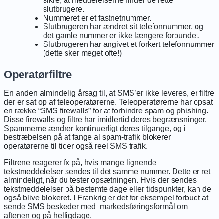
sikre, at meddelelserne finder de rette
slutbrugere.
Nummeret er et fastnetnummer.
Slutbrugeren har ændret sit telefonnummer, og
det gamle nummer er ikke længere forbundet.
Slutbrugeren har angivet et forkert telefonnummer
(dette sker meget ofte!)
Operatørfiltre
En anden almindelig årsag til, at SMS’er ikke leveres, er filtre
der er sat op af teleoperatørerne. Teleoperatørerne har opsat
en række “SMS firewalls” for at forhindre spam og phishing.
Disse firewalls og filtre har imidlertid deres begrænsninger.
Spammerne ændrer kontinuerligt deres tilgange, og i
bestræbelsen på at fange al spam-trafik blokerer
operatørerne til tider også reel SMS trafik.
Filtrene reagerer fx på, hvis mange lignende
tekstmeddelelser sendes til det samme nummer. Dette er ret
almindeligt, når du tester opsætningen. Hvis der sendes
tekstmeddelelser på bestemte dage eller tidspunkter, kan de
også blive blokeret. I Frankrig er det for eksempel forbudt at
sende SMS beskeder med markedsføringsformål om
aftenen og på helligdage.