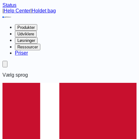
Status
|
Help Center
|
Holdet bag
Produkter
Udviklere
Løsninger
Ressourcer
Priser
Vælg sprog