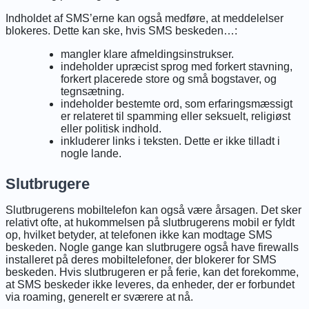
Indholdet af SMS’erne kan også medføre, at meddelelser
blokeres. Dette kan ske, hvis SMS beskeden…:
mangler klare afmeldingsinstrukser.
indeholder upræcist sprog med forkert stavning,
forkert placerede store og små bogstaver, og
tegnsætning.
indeholder bestemte ord, som erfaringsmæssigt
er relateret til spamming eller seksuelt, religiøst
eller politisk indhold.
inkluderer links i teksten. Dette er ikke tilladt i
nogle lande.
Slutbrugere
Slutbrugerens mobiltelefon kan også være årsagen. Det sker
relativt ofte, at hukommelsen på slutbrugerens mobil er fyldt
op, hvilket betyder, at telefonen ikke kan modtage SMS
beskeden. Nogle gange kan slutbrugere også have firewalls
installeret på deres mobiltelefoner, der blokerer for SMS
beskeden. Hvis slutbrugeren er på ferie, kan det forekomme,
at SMS beskeder ikke leveres, da enheder, der er forbundet
via roaming, generelt er sværere at nå.