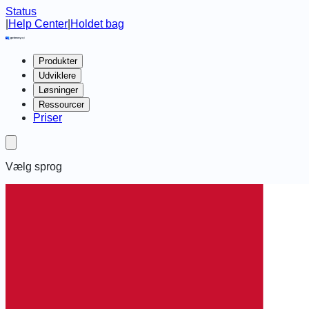
Status
|
Help Center
|
Holdet bag
Produkter
Udviklere
Løsninger
Ressourcer
Priser
Vælg sprog