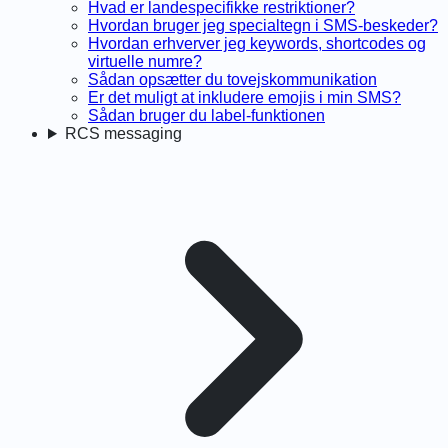
Hvad er landespecifikke restriktioner?
Hvordan bruger jeg specialtegn i SMS-beskeder?
Hvordan erhverver jeg keywords, shortcodes og
virtuelle numre?
Sådan opsætter du tovejskommunikation
Er det muligt at inkludere emojis i min SMS?
Sådan bruger du label-funktionen
RCS messaging