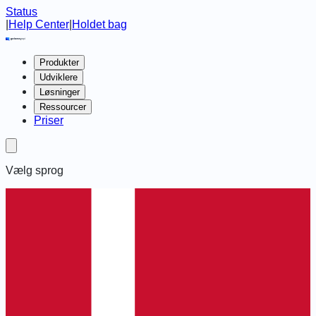
Status
|
Help Center
|
Holdet bag
Produkter
Udviklere
Løsninger
Ressourcer
Priser
Vælg sprog