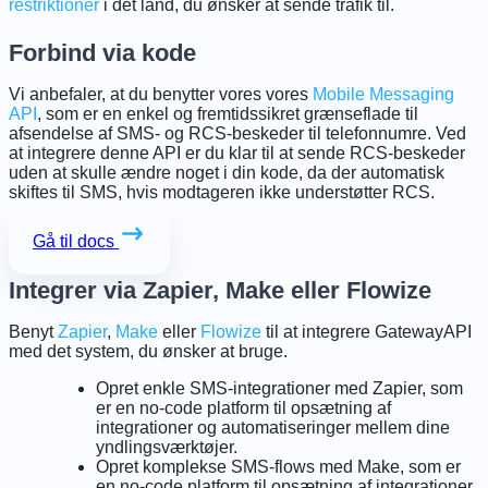
restriktioner
i det land, du ønsker at sende trafik til.
Forbind via kode
Vi anbefaler, at du benytter vores vores
Mobile Messaging
API
, som er en enkel og fremtidssikret grænseflade til
afsendelse af SMS- og RCS-beskeder til telefonnumre. Ved
at integrere denne API er du klar til at sende RCS-beskeder
uden at skulle ændre noget i din kode, da der automatisk
skiftes til SMS, hvis modtageren ikke understøtter RCS.
Gå til docs
Integrer via Zapier, Make eller Flowize
Benyt
Zapier
,
Make
eller
Flowize
til at integrere GatewayAPI
med det system, du ønsker at bruge.
Opret enkle SMS-integrationer med Zapier, som
er en no-code platform til opsætning af
integrationer og automatiseringer mellem dine
yndlingsværktøjer.
Opret komplekse SMS-flows med Make, som er
en no-code platform til opsætning af integrationer