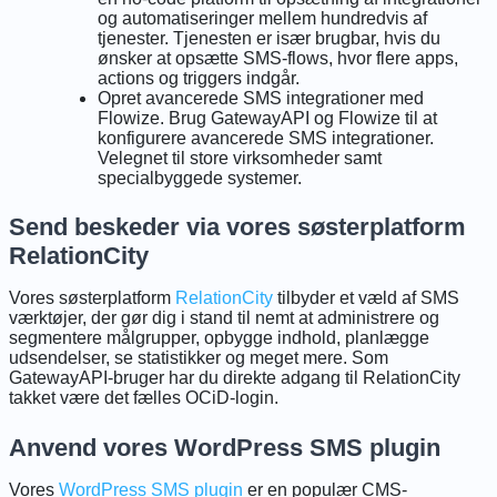
og automatiseringer mellem hundredvis af
tjenester. Tjenesten er især brugbar, hvis du
ønsker at opsætte SMS-flows, hvor flere apps,
actions og triggers indgår.
Opret avancerede SMS integrationer med
Flowize. Brug GatewayAPI og Flowize til at
konfigurere avancerede SMS integrationer.
Velegnet til store virksomheder samt
specialbyggede systemer.
Send beskeder via vores søsterplatform
RelationCity
Vores søsterplatform
RelationCity
tilbyder et væld af SMS
værktøjer, der gør dig i stand til nemt at administrere og
segmentere målgrupper, opbygge indhold, planlægge
udsendelser, se statistikker og meget mere. Som
GatewayAPI-bruger har du direkte adgang til RelationCity
takket være det fælles OCiD-login.
Anvend vores WordPress SMS plugin
Vores
WordPress SMS plugin
er en populær CMS-