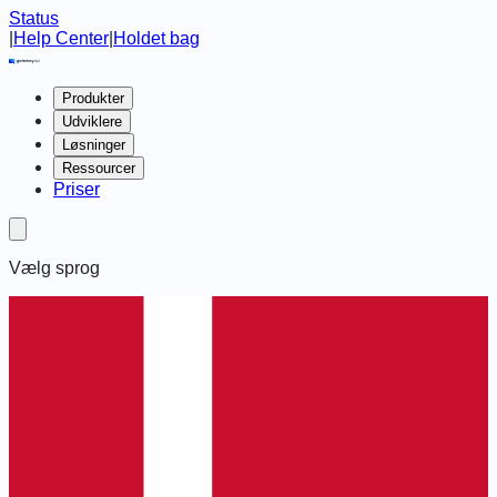
Status
|
Help Center
|
Holdet bag
Produkter
Udviklere
Løsninger
Ressourcer
Priser
Vælg sprog