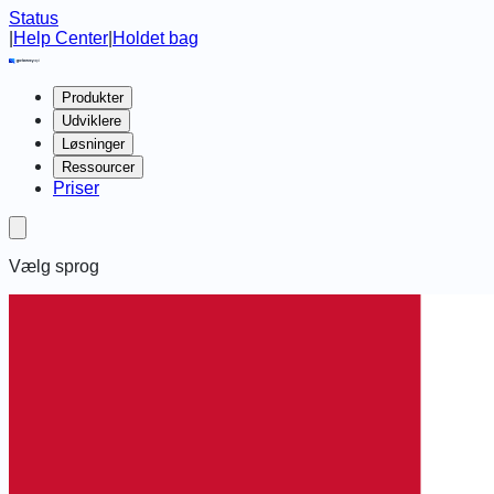
Status
|
Help Center
|
Holdet bag
Produkter
Udviklere
Løsninger
Ressourcer
Priser
Vælg sprog